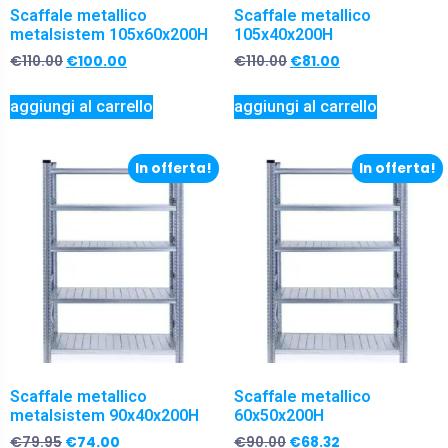
Scaffale metallico
Scaffale metallico
metalsistem 105x60x200H
105x40x200H
€
110.00
€
100.00
€
110.00
€
81.00
aggiungi al carrello
aggiungi al carrello
In offerta!
In offerta!
Scaffale metallico
Scaffale metallico
metalsistem 90x40x200H
60x50x200H
€
79.95
€
74.00
€
90.00
€
68.32