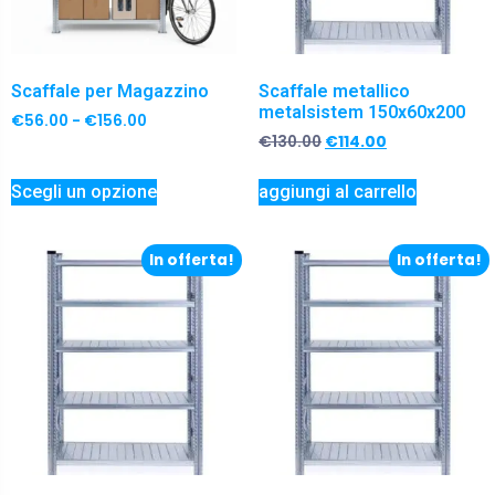
Scaffale per Magazzino
Scaffale metallico
metalsistem 150x60x200
€
56.00
-
€
156.00
€
130.00
€
114.00
Scegli un opzione
aggiungi al carrello
In offerta!
In offerta!