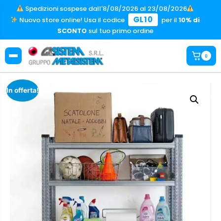
Spedizioni sospese dall'8/08/2026 al 23/08/2026
GL10
Nuovo store online! Usa il codice
per il
10% di
SCONTO
sul tuo primo ordine
0
In offerta!