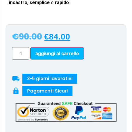
incastro
,
semplice
e
rapido
.
€
90.00
€
84.00
aggiungi al carrello
local_shipping
3-5 giorni lavorativi
lock
Pagamenti Sicuri