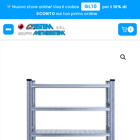
GL10
Nuovo store online! Usa il codice
per il
10% di
SCONTO
sul tuo primo ordine
0