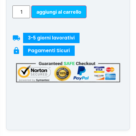
aggiungi al carrello
local_shipping
3-5 giorni lavorativi
lock
Pagamenti Sicuri