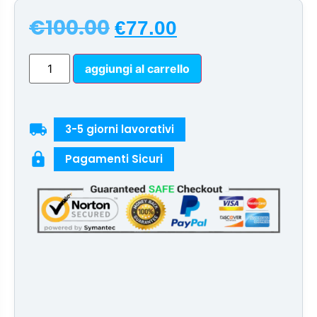
€
100.00
€
77.00
aggiungi al carrello
local_shipping
3-5 giorni lavorativi
lock
Pagamenti Sicuri