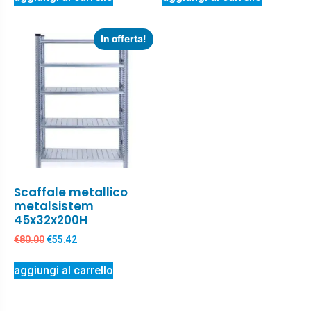
In offerta!
Scaffale metallico
metalsistem
45x32x200H
€
80.00
€
55.42
aggiungi al carrello