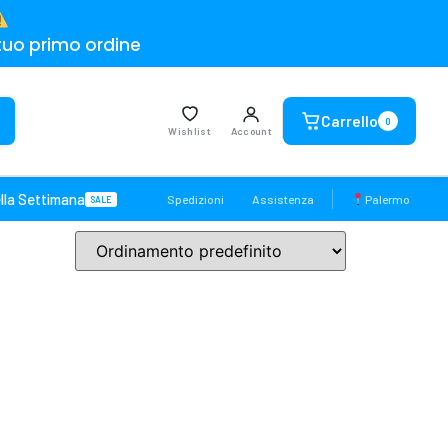
tuo primo ordine
Carrello
0
Wishlist
Account
lla Settimana
Spedizioni
Assistenza
Palermo
SALE